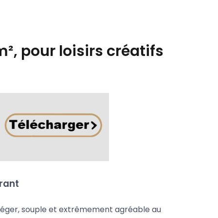
², pour loisirs créatifs
irant
e léger, souple et extrêmement agréable au