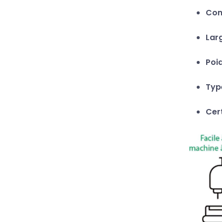
Com
Larg
Poid
Type
Cert