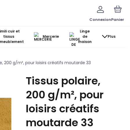
Connexion
Panier
imili cuir et
Linge
tissus
Mercerie
de
Plus
ameublement
maison
re, 200 g/m², pour loisirs créatifs moutarde 33
Tissus polaire,
200 g/m², pour
loisirs créatifs
moutarde 33