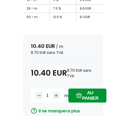
26
m
7.5
%
9.6
EUR
50
m
12.5
%
9.1
EUR
10.40
EUR
/
m
8.70
EUR
sans TVA
10.40
EUR
8.70
EUR
sans
TVA
AU
m
PANIER
Il ne manquera plus