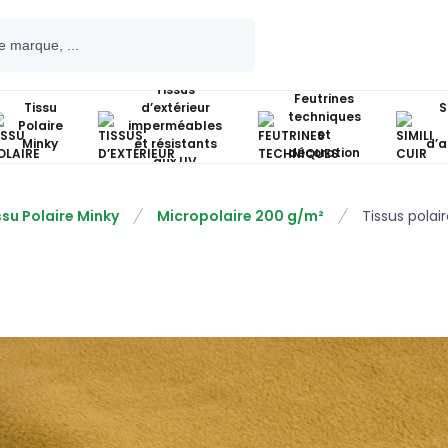
Tissus
Feutrines
Tissu
d’extérieur
S
techniques
Polaire
imperméables
et
Minky
et résistants
d’
décoration
aux UV
ssu Polaire Minky
Micropolaire 200 g/m²
Tissus polai