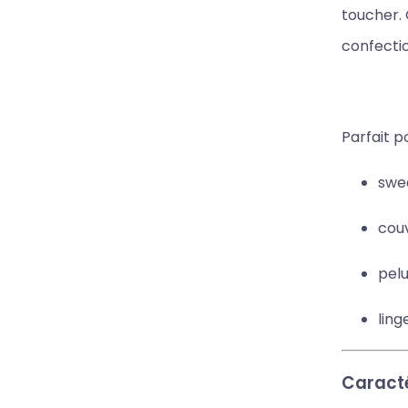
toucher. 
confectio
Parfait p
swea
couv
pelu
ling
Caracté