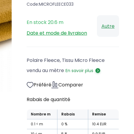
Code:
MICROFLEECE033
En stock
20.6
m
Autre
Date et mode de livraison
Polaire Fleece, Tissu Micro Fleece
vendu au mètre
En savoir plus
Préféré
Comparer
Rabais de quantité
Nombre
m
Rabais
Remise
0.1
m
0
%
10.4
EUR
10
m
5
%
9.9
EUR