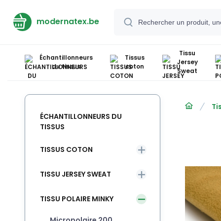
modernatex.be
Tissu
Échantillonneurs
Tissus
Jersey
du tissus
coton
Sweat
Ti
ÉCHANTILLONNEURS DU
TISSUS
TISSUS COTON
TISSU JERSEY SWEAT
TISSU POLAIRE MINKY
Micropolaire 200