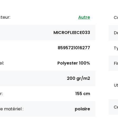
teur:
Autre
Co
MICROFLEECE033
De
8595721016277
Ty
l:
Polyester 100%
Fi
200 gr/m2
Ut
r:
155 cm
Ce
e matériel :
polaire