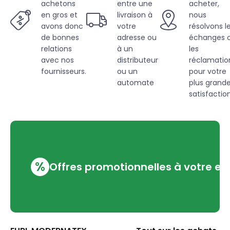
achetons
entre une
acheter,
en gros et
livraison à
nous
avons donc
votre
résolvons l
de bonnes
adresse ou
échanges 
relations
à un
les
avec nos
distributeur
réclamatio
fournisseurs.
ou un
pour votre
automate
plus grand
satisfaction
%
Offres promotionnelles à votre em