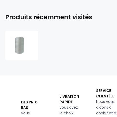
Produits récemment visités
Fils
à
coudre
VIGA
80
pour
surjete
5000m
couleur
grise
SERVICE
clair
CLIENTÈLE
LIVRAISON
1513
Nous vous
RAPIDE
DES PRIX
vous avez
aidons à
BAS
Nous
le choix
choisir et à