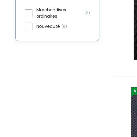
Marchandises
(5)
ordinaires
Nouveauté
(6)
N
P
Ac
si