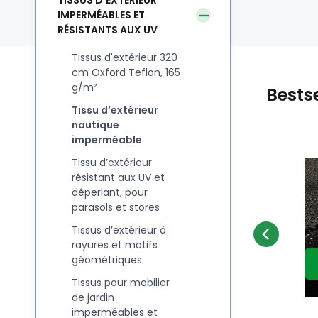
TISSUS D’EXTÉRIEUR
IMPERMÉABLES ET
RÉSISTANTS AUX UV
Tissus d'extérieur 320
cm Oxford Teflon, 165
g/m²
Bestse
Tissu d’extérieur
nautique
imperméable
Tissu d’extérieur
NOUVEAUTÉ
Code:
EAN:
CODURA1680D-023
8595721054101
En stock
7
m
9.40
EUR
Tissu extérieur
résistant aux UV et
P
Imperméable PVC
K
déperlant, pour
Acheter tissu outdoor au
Le
6
Codura 1680D, 546
parasols et stores
Comparer
Préféré
M
mètre. Idéal pour
i
g/m², 150 cm, Gris
AU PANIER
Tissus d’extérieur à
,
confectionner des nappes,
rayures et motifs
coussins, rideaux ou pour
géométriques
recouvrir des sièges et
Tissus pour mobilier
D
banquettes. Codura 1680D
de jardin
imperméables et