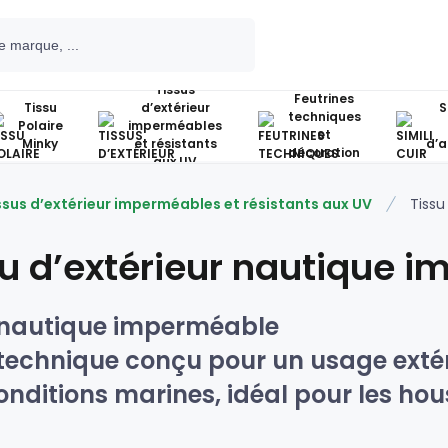
Tissus
Feutrines
Tissu
d’extérieur
S
techniques
Polaire
imperméables
et
Minky
et résistants
d’
décoration
aux UV
ssus d’extérieur imperméables et résistants aux UV
Tissu
su d’extérieur nautique 
 nautique imperméable
technique conçu pour un usage extéri
onditions marines, idéal pour les ho