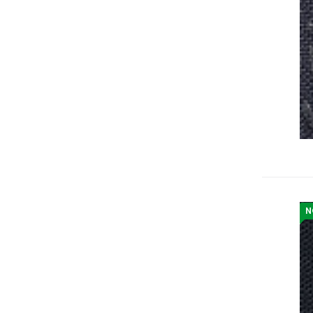
N
P
Ac
si