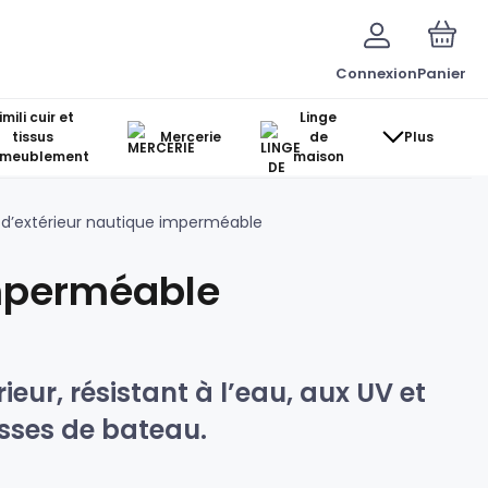
Connexion
Panier
imili cuir et
Linge
tissus
Mercerie
de
Plus
ameublement
maison
 d’extérieur nautique imperméable
imperméable
eur, résistant à l’eau, aux UV et
usses de bateau.