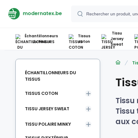
modernatex.be
Tissu
Échantillonneurs
Tissus
Jersey
du tissus
coton
Sweat
Ti
ÉCHANTILLONNEURS DU
Tis
TISSUS
TISSUS COTON
Tissu
TISSU JERSEY SWEAT
Tissu 
aux c
TISSU POLAIRE MINKY