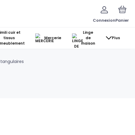
Connexion
Panier
imili cuir et
Linge
tissus
Mercerie
de
Plus
ameublement
maison
tangulaires