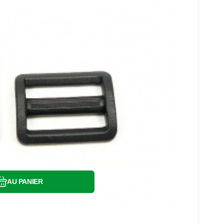
Comparer
Préféré
AU PANIER