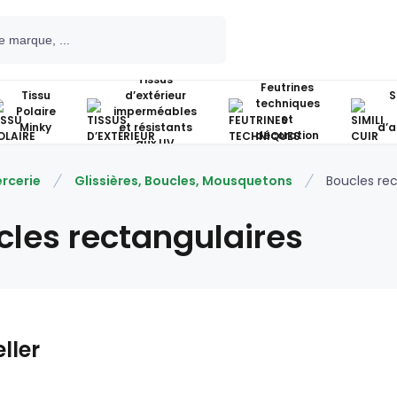
Tissus
Feutrines
Tissu
d’extérieur
S
techniques
Polaire
imperméables
et
Minky
et résistants
d’
décoration
aux UV
rcerie
Glissières, Boucles, Mousquetons
Boucles rec
cles rectangulaires
ller