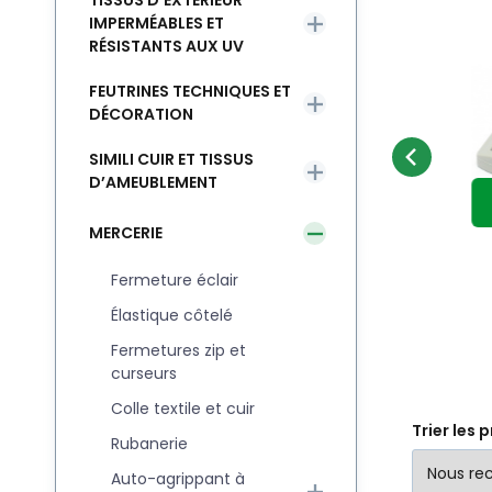
TISSUS D’EXTÉRIEUR
IMPERMÉABLES ET
RÉSISTANTS AUX UV
Code:
EAN:
REGULATOR-25-332
8595721023046
En stock
103
pièce
1.80
EUR
e
Boucles de réglage
m
FEUTRINES TECHNIQUES ET
en plastique 25 mm
e
Boucles de réglage en
Bo
Comparer
Préféré
noir
DÉCORATION
AU PANIER
plastique 25 mm
pl
SIMILI CUIR ET TISSUS
D’AMEUBLEMENT
MERCERIE
Fermeture éclair
Élastique côtelé
Fermetures zip et
curseurs
Colle textile et cuir
Trier les 
Rubanerie
Auto-agrippant à