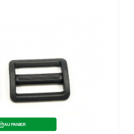
mm
Comparer
Préféré
AU PANIER