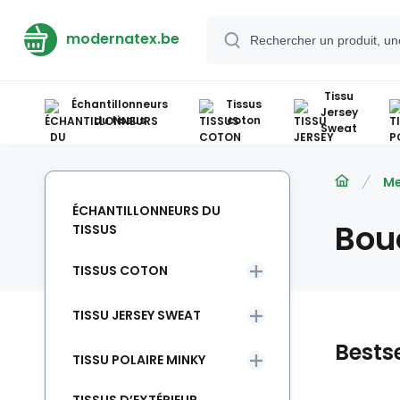
modernatex.be
Tissu
Échantillonneurs
Tissus
Jersey
du tissus
coton
Sweat
Me
ÉCHANTILLONNEURS DU
Bou
TISSUS
TISSUS COTON
TISSU JERSEY SWEAT
Bestse
TISSU POLAIRE MINKY