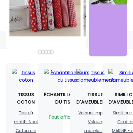
TISSUS
ÉCHANTILLONNEURS
TISSUS
SIMILI 
COTON
DU TISSUS
D'AMEUBLEMENT
D’AMEUBL
Tissu à
Velours imprimé
Simili cuir
Tout afficher
motifs Noël
Velours
Cimili c
Coton uni
matelassé
MARINE - 