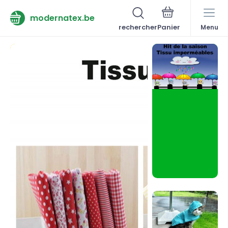
modernatex.be
rechercher
Menu