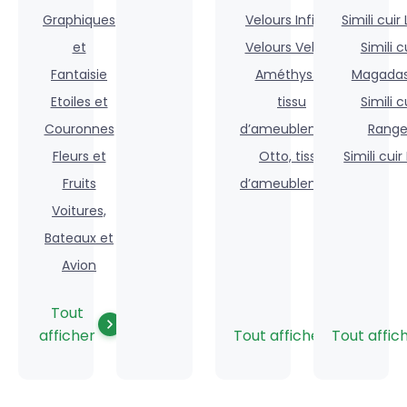
Graphiques
Velours Infinity
Simili cuir
et
Velours Velluto
Simili c
Fantaisie
Améthyste,
Magadas
Etoiles et
tissu
Simili c
Couronnes
d’ameublement
Range
Fleurs et
Otto, tissu
Simili cui
Fruits
d’ameublement
Voitures,
Bateaux et
Avion
Tout
Tout afficher
Tout affic
afficher