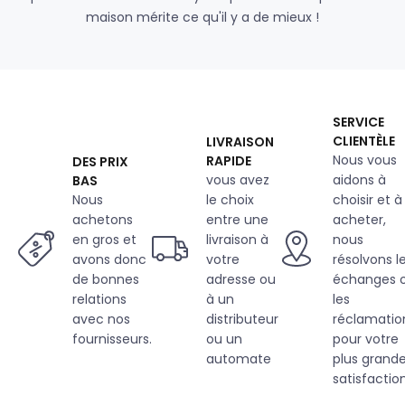
maison mérite ce qu'il y a de mieux !
SERVICE
CLIENTÈLE
LIVRAISON
Nous vous
RAPIDE
DES PRIX
vous avez
aidons à
BAS
Nous
le choix
choisir et à
achetons
entre une
acheter,
en gros et
livraison à
nous
avons donc
votre
résolvons l
de bonnes
adresse ou
échanges 
relations
à un
les
avec nos
distributeur
réclamatio
fournisseurs.
ou un
pour votre
automate
plus grand
satisfaction