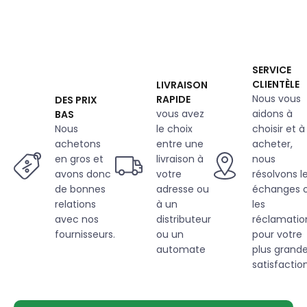
SERVICE
CLIENTÈLE
LIVRAISON
Nous vous
RAPIDE
DES PRIX
vous avez
aidons à
BAS
Nous
le choix
choisir et à
achetons
entre une
acheter,
en gros et
livraison à
nous
avons donc
votre
résolvons l
de bonnes
adresse ou
échanges 
relations
à un
les
avec nos
distributeur
réclamatio
fournisseurs.
ou un
pour votre
automate
plus grand
satisfaction