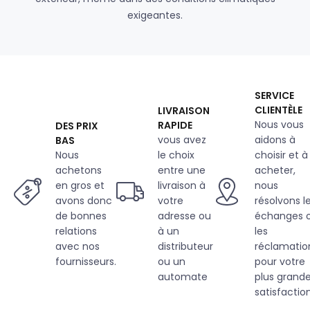
exigeantes.
SERVICE
CLIENTÈLE
LIVRAISON
Nous vous
RAPIDE
DES PRIX
vous avez
aidons à
BAS
Nous
le choix
choisir et à
achetons
entre une
acheter,
en gros et
livraison à
nous
avons donc
votre
résolvons l
de bonnes
adresse ou
échanges 
relations
à un
les
avec nos
distributeur
réclamatio
fournisseurs.
ou un
pour votre
automate
plus grand
satisfaction