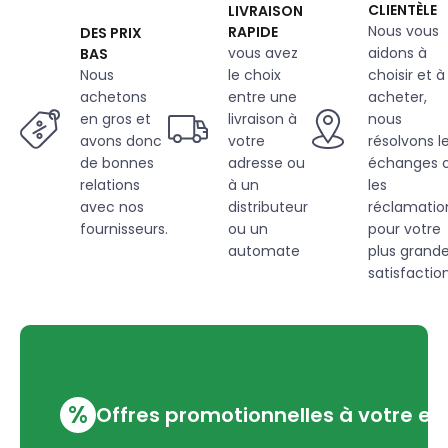
CLIENTÈLE
LIVRAISON
Nous vous
RAPIDE
DES PRIX
vous avez
aidons à
BAS
Nous
le choix
choisir et à
achetons
entre une
acheter,
en gros et
livraison à
nous
avons donc
votre
résolvons l
de bonnes
adresse ou
échanges 
relations
à un
les
avec nos
distributeur
réclamatio
fournisseurs.
ou un
pour votre
automate
plus grand
satisfaction
%
Offres promotionnelles à votre em