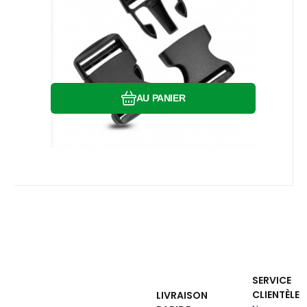
Comparer
Préféré
AU PANIER
SERVICE
CLIENTÈLE
LIVRAISON