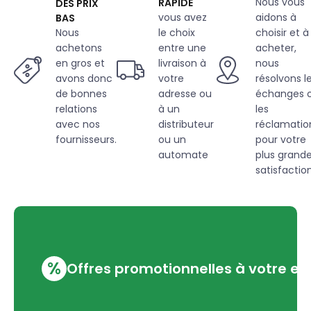
Nous vous
RAPIDE
DES PRIX
vous avez
aidons à
BAS
Nous
le choix
choisir et à
achetons
entre une
acheter,
en gros et
livraison à
nous
avons donc
votre
résolvons l
de bonnes
adresse ou
échanges 
relations
à un
les
avec nos
distributeur
réclamatio
fournisseurs.
ou un
pour votre
automate
plus grand
satisfaction
%
Offres promotionnelles à votre em