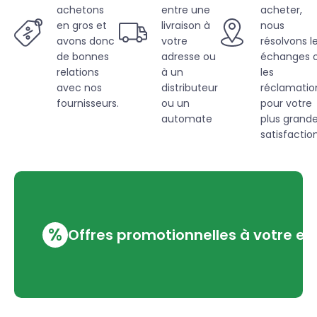
achetons
entre une
acheter,
en gros et
livraison à
nous
avons donc
votre
résolvons l
de bonnes
adresse ou
échanges 
relations
à un
les
avec nos
distributeur
réclamatio
fournisseurs.
ou un
pour votre
automate
plus grand
satisfaction
%
Offres promotionnelles à votre em