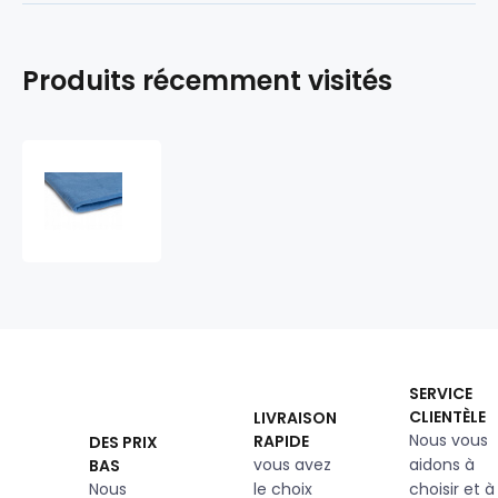
Produits récemment visités
Tissus
polaire,
200
g/m²,
pour
loisirs
créatifs
bleu
clair
15
SERVICE
CLIENTÈLE
LIVRAISON
Nous vous
RAPIDE
DES PRIX
vous avez
aidons à
BAS
Nous
le choix
choisir et à