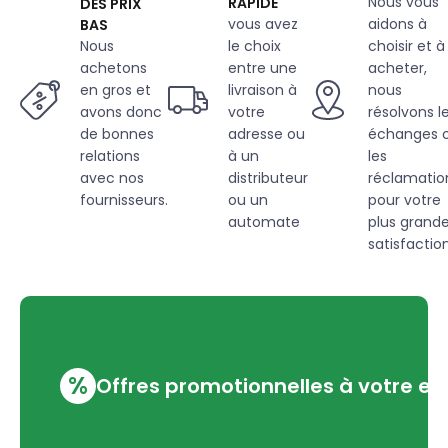
Nous vous
RAPIDE
DES PRIX
vous avez
aidons à
BAS
Nous
le choix
choisir et à
achetons
entre une
acheter,
en gros et
livraison à
nous
avons donc
votre
résolvons l
de bonnes
adresse ou
échanges 
relations
à un
les
avec nos
distributeur
réclamatio
fournisseurs.
ou un
pour votre
automate
plus grand
satisfaction
%
Offres promotionnelles à votre em