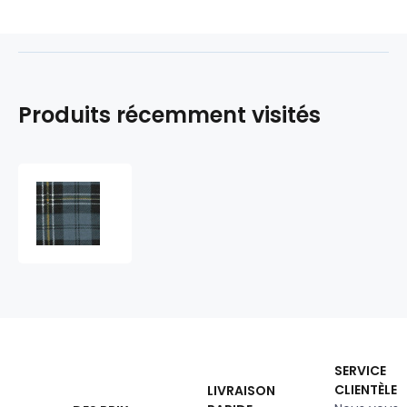
Produits récemment visités
Tissu
flanelle
de
coton
à
careaux
8x8
cm
gris-
noir
SERVICE
CLIENTÈLE
LIVRAISON