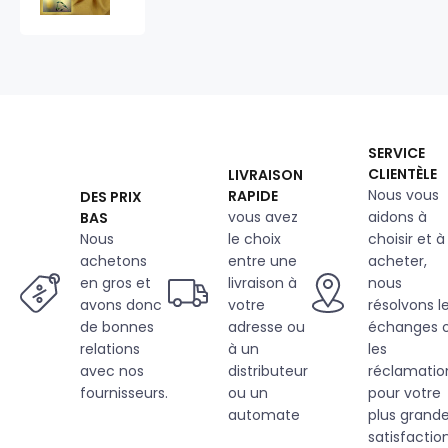
Oskar,
265
g/m²,
largeur
150
cm,
moutarde
SERVICE
CLIENTÈLE
LIVRAISON
Nous vous
RAPIDE
DES PRIX
vous avez
aidons à
BAS
Nous
le choix
choisir et à
achetons
entre une
acheter,
en gros et
livraison à
nous
avons donc
votre
résolvons l
de bonnes
adresse ou
échanges 
relations
à un
les
avec nos
distributeur
réclamatio
fournisseurs.
ou un
pour votre
automate
plus grand
satisfaction