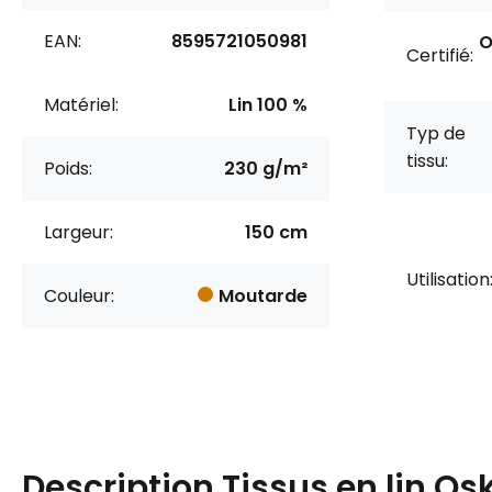
EAN:
8595721050981
O
Certifié:
Matériel:
Lin 100 %
Typ de
tissu:
Poids:
230 g/m²
Largeur:
150 cm
Utilisation
Couleur:
Moutarde
Description
Tissus en lin Os