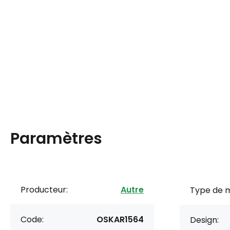
Paramètres
Producteur:
Autre
Type de m
Code:
OSKAR1564
Design: