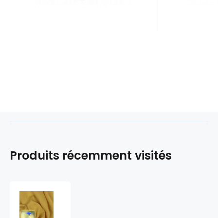
Produits récemment visités
Tissus
en
lin