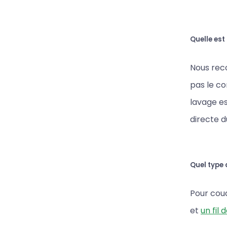
Quelle est
Nous reco
pas le c
lavage es
directe du
Quel type d
Pour coud
et
un fil