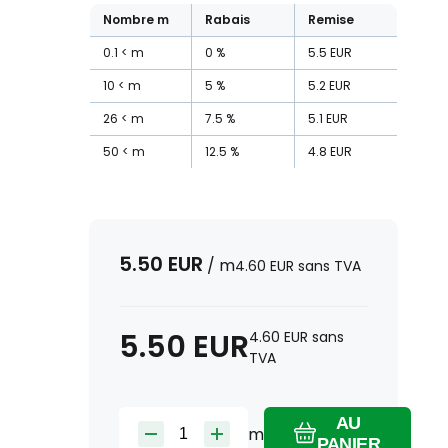
Nombre
m
Rabais
Remise
0.1
m
0
%
5.5
EUR
10
m
5
%
5.2
EUR
26
m
7.5
%
5.1
EUR
50
m
12.5
%
4.8
EUR
5.50
EUR
/
m
4.60
EUR
sans TVA
5.50
EUR
4.60
EUR
sans
TVA
AU
m
PANIER