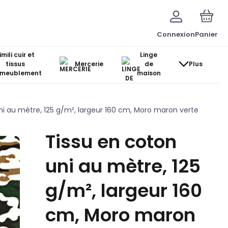
Connexion
Panier
imili cuir et
Linge
tissus
Mercerie
de
Plus
ameublement
maison
ni au mètre, 125 g/m², largeur 160 cm, Moro maron verte
Tissu en coton
uni au mètre, 125
g/m², largeur 160
cm, Moro maron