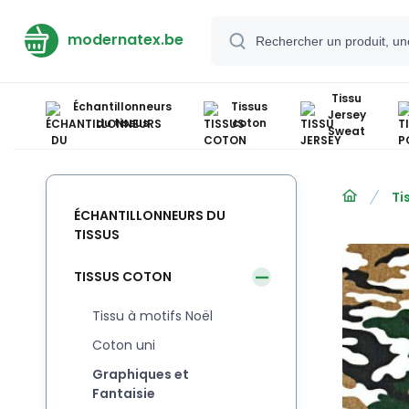
modernatex.be
Tissu
Échantillonneurs
Tissus
Jersey
du tissus
coton
Sweat
Ti
ÉCHANTILLONNEURS DU
TISSUS
TISSUS COTON
Tissu à motifs Noël
Coton uni
Graphiques et
Fantaisie