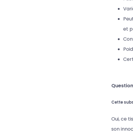
Vari
Peut
et p
Conv
Poid
Cert
Question
Cette sub
Oui, ce t
son innoc