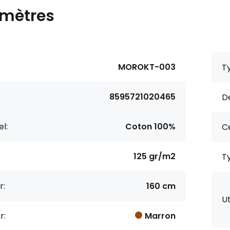
mètres
MOROKT-003
Ty
8595721020465
De
l:
Coton 100%
Ce
125 gr/m2
Ty
r:
160 cm
Ut
r:
Marron