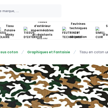
Tissus
Feutrines
Tissu
d’extérieur
S
techniques
Polaire
imperméables
et
Minky
et résistants
d’
décoration
aux UV
ssus coton
Graphiques et Fantaisie
Tissu en coton u