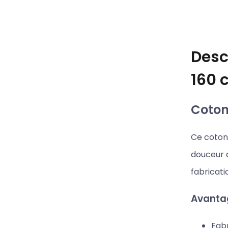
Desc
160 
Coton 
Ce coton 
douceur d
fabricati
Avantag
Fabr