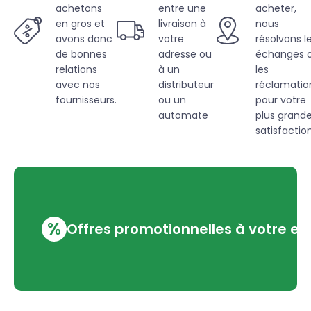
achetons
entre une
acheter,
en gros et
livraison à
nous
avons donc
votre
résolvons l
de bonnes
adresse ou
échanges 
relations
à un
les
avec nos
distributeur
réclamatio
fournisseurs.
ou un
pour votre
automate
plus grand
satisfaction
%
Offres promotionnelles à votre em