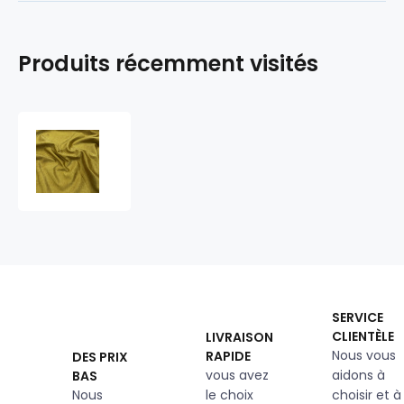
Produits récemment visités
Tissu
d'ameublement
velours
Salvador
Okra,
super
doux
et
lisse,
Pet
SERVICE
proof
CLIENTÈLE
LIVRAISON
Nous vous
RAPIDE
DES PRIX
vous avez
aidons à
BAS
Nous
le choix
choisir et à