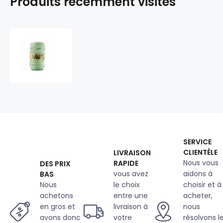
Produits récemment visités
Cordons
tressé
coton
5
mm,
100
m,
couleur
olive
230
SERVICE
CLIENTÈLE
LIVRAISON
Nous vous
RAPIDE
DES PRIX
vous avez
aidons à
BAS
Nous
le choix
choisir et à
achetons
entre une
acheter,
en gros et
livraison à
nous
avons donc
votre
résolvons l