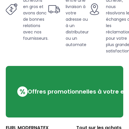
achetons
entre une
acheter,
en gros et
livraison à
nous
avons donc
votre
résolvons l
de bonnes
adresse ou
échanges 
relations
à un
les
avec nos
distributeur
réclamatio
fournisseurs.
ou un
pour votre
automate
plus grand
satisfaction
%
Offres promotionnelles à votre em
EURL MODERNATEX
Tout sur les achats