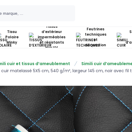
Tissus
Feutrines
Tissu
d’extérieur
S
techniques
Polaire
imperméables
et
Minky
et résistants
d’
décoration
aux UV
mili cuir et tissus d’ameublement
Simili cuir d’ameublem
i cuir matelassé 5X5 cm, 540 g/m², largeur 145 cm, noir avec fil 