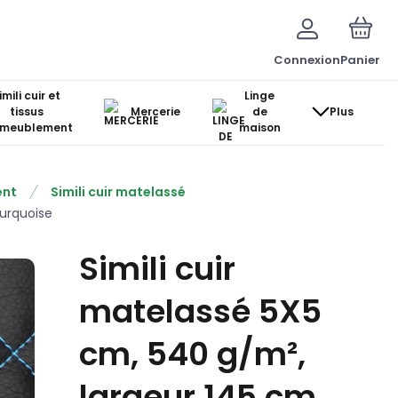
Connexion
Panier
imili cuir et
Linge
tissus
Mercerie
de
Plus
ameublement
maison
ent
Simili cuir matelassé
turquoise
Simili cuir
matelassé 5X5
cm, 540 g/m²,
largeur 145 cm,