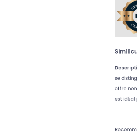
Similic
Descript
se distin
offre non
est idéal
Recomma