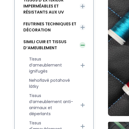
TISSUS D’EXTÉRIEUR
IMPERMÉABLES ET
RÉSISTANTS AUX UV
FEUTRINES TECHNIQUES ET
DÉCORATION
SIMILI CUIR ET TISSUS
D’AMEUBLEMENT
Tissus
d’ameublement
ignifugés
Nehořlavé potahové
látky
Tissus
d’ameublement anti-
animaux et
déperlants
Tissus