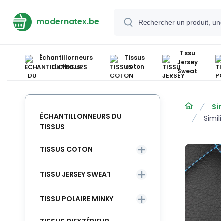
modernatex.be
Tissu
Échantillonneurs
Tissus
Jersey
du tissus
coton
Sweat
Si
ÉCHANTILLONNEURS DU
Simil
TISSUS
TISSUS COTON
TISSU JERSEY SWEAT
TISSU POLAIRE MINKY