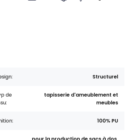
sign:
Structurel
yp de
tapisserie d'ameublement et
ssu:
meubles
nition:
100% PU
pour la production de sacs à dos,