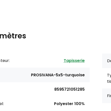
mètres
teur:
Tapisserie
De
PROSIVANA-5x5-turquoise
T
ti
8595721051285
Fi
l:
Polyester 100%