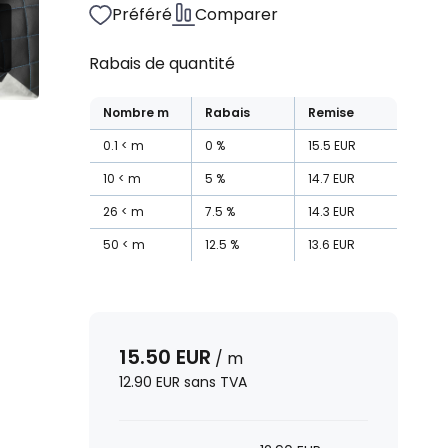
Préféré
Comparer
Rabais de quantité
Nombre
m
Rabais
Remise
0.1
m
0
%
15.5
EUR
10
m
5
%
14.7
EUR
26
m
7.5
%
14.3
EUR
50
m
12.5
%
13.6
EUR
15.50
EUR
/
m
12.90
EUR
sans TVA