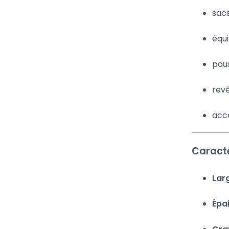
sacs
équ
pous
revê
acce
Caracté
Larg
Épai