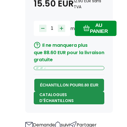
15.50
EUR
12.90
EUR
sans
TVA
AU
m
PANIER
Il ne manquera plus
que
88.60
EUR
pour la livraison
gratuite
ÉCHANTILLON POUR
0.80
EUR
CATALOGUES
D'ÉCHANTILLONS
Demande
suivi
Partager