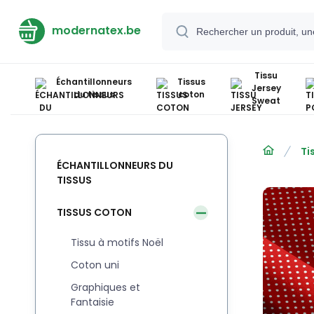
modernatex.be
Tissu
Échantillonneurs
Tissus
Jersey
du tissus
coton
Sweat
Ti
ÉCHANTILLONNEURS DU
TISSUS
TISSUS COTON
Tissu à motifs Noël
Coton uni
Graphiques et
Fantaisie