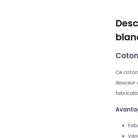
Desc
blan
Coton 
Ce coton 
douceur d
fabricati
Avantag
Fabr
Vari