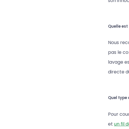
son innoc
Quelle est
Nous reco
pas le c
lavage es
directe du
Quel type d
Pour coud
et
un fil