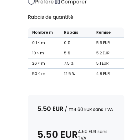
Préféré
Comparer
Rabais de quantité
Nombre
m
Rabais
Remise
0.1
m
0
%
5.5
EUR
10
m
5
%
5.2
EUR
26
m
7.5
%
5.1
EUR
50
m
12.5
%
4.8
EUR
5.50
EUR
/
m
4.60
EUR
sans TVA
5.50
EUR
4.60
EUR
sans
TVA