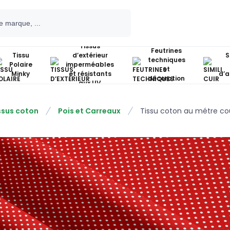
Tissus
Feutrines
Tissu
d’extérieur
S
techniques
Polaire
imperméables
et
Minky
et résistants
d’
décoration
aux UV
ssus coton
Pois et Carreaux
Tissu coton au métre co