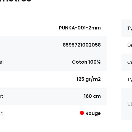
PUNKA-001-2mm
Ty
8595721002058
De
l:
Coton 100%
Ce
125 gr/m2
Ty
r:
160 cm
Ut
r:
Rouge