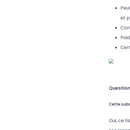
Peut
et p
Conv
Poid
Cert
Question
Cette sub
Oui, ce t