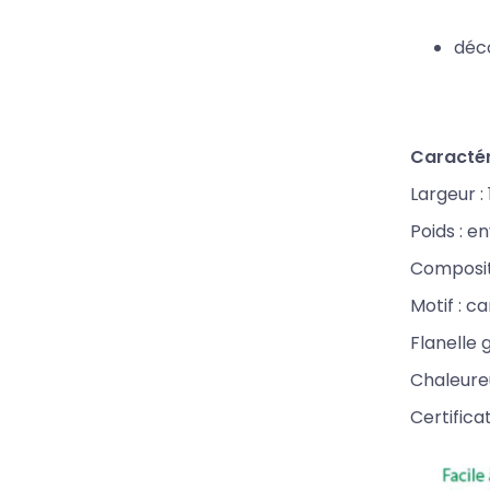
déco
Caractér
Largeur :
Poids : e
Compositi
Motif : c
Flanelle 
Chaleure
Certifica