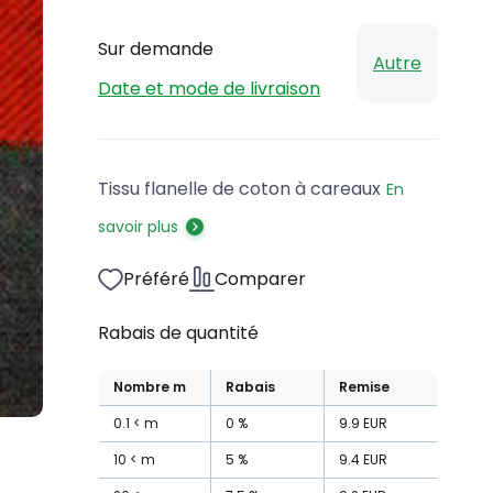
Sur demande
Autre
Date et mode de livraison
Tissu flanelle de coton à careaux
En
savoir plus
Préféré
Comparer
Rabais de quantité
Nombre
m
Rabais
Remise
0.1
m
0
%
9.9
EUR
10
m
5
%
9.4
EUR