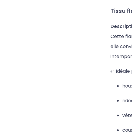
Tissu f
Descript
Cette fla
elle conv
intempore
✅ Idéale 
hous
ride
vête
cous