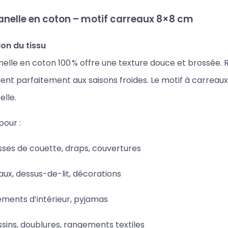
lanelle en coton – motif carreaux 8×8 cm
ion du tissu
nelle en coton 100 % offre une texture douce et brossée. 
ient parfaitement aux saisons froides. Le motif à carrea
lle.
pour :
ses de couette, draps, couvertures
aux, dessus-de-lit, décorations
ments d’intérieur, pyjamas
sins, doublures, rangements textiles