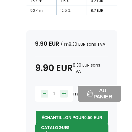
26
m
7.5
%
9.2
EUR
50
m
12.5
%
8.7
EUR
9.90
EUR
/
m
8.30
EUR
sans TVA
9.90
EUR
8.30
EUR
sans
TVA
AU
m
PANIER
ÉCHANTILLON POUR
0.50
EUR
CATALOGUES