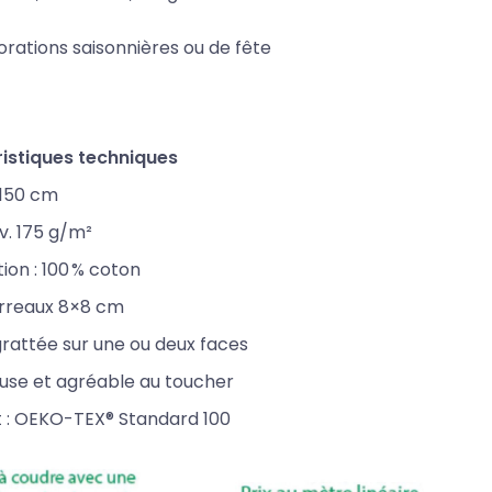
rations saisonnières ou de fête
istiques techniques
 150 cm
nv. 175 g/m²
on : 100 % coton
arreaux 8×8 cm
grattée sur une ou deux faces
use et agréable au toucher
t : OEKO-TEX® Standard 100