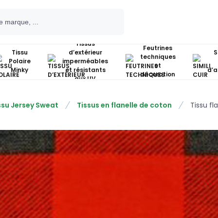
Tissus
Feutrines
Tissu
d’extérieur
S
techniques
Polaire
imperméables
et
Minky
et résistants
d’
décoration
aux UV
ssu Jersey Sweat
Tissus en flanelle de coton
Tissu f