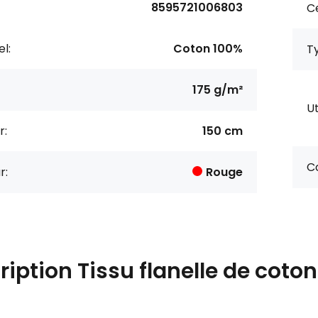
8595721006803
Ce
l:
Coton 100%
Ty
175 g/m²
Ut
r:
150 cm
Co
r:
Rouge
ription
Tissu flanelle de cot