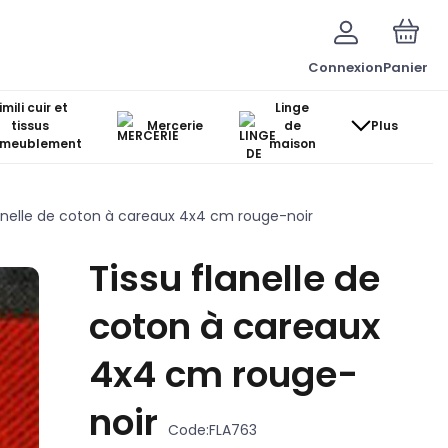
Connexion
Panier
imili cuir et
Linge
tissus
Mercerie
de
Plus
ameublement
maison
lanelle de coton à careaux 4x4 cm rouge-noir
Tissu flanelle de
coton à careaux
4x4 cm rouge-
noir
Code:
FLA763