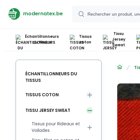
modernatex.be
Tissu
Échantillonneurs
Tissus
Jersey
du tissus
coton
Sweat
Ti
ÉCHANTILLONNEURS DU
TISSUS
TISSUS COTON
TISSU JERSEY SWEAT
Tissus pour Rideaux et
Voilades