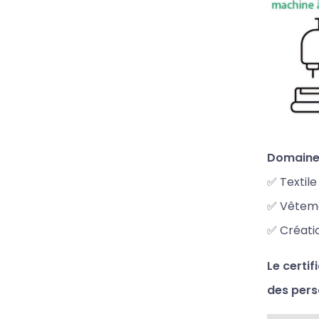
Domaines
✅ Textil
✅ Vêteme
✅ Créati
Le certi
des pers