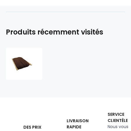
Produits récemment visités
Corde
élastique
couleur
marron
3
mm
50
m
SERVICE
CLIENTÈLE
LIVRAISON
Nous vous
RAPIDE
DES PRIX