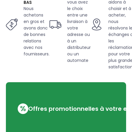
vous avez
aidons à
BAS
Nous
le choix
choisir et à
achetons
entre une
acheter,
en gros et
livraison à
nous
avons donc
votre
résolvons l
de bonnes
adresse ou
échanges 
relations
à un
les
avec nos
distributeur
réclamatio
fournisseurs.
ou un
pour votre
automate
plus grand
satisfaction
%
Offres promotionnelles à votre em