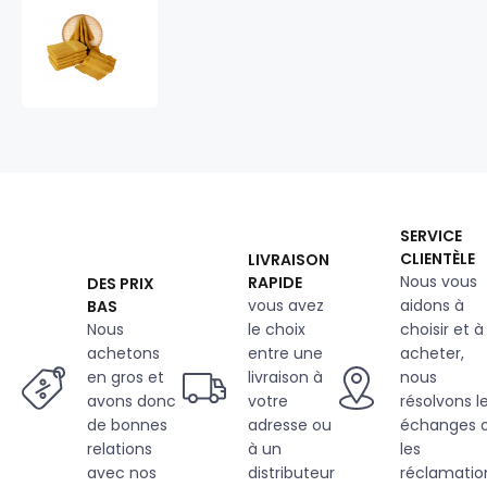
Serviette
de
bain
50x100
cm,
couleur
moutarde
SERVICE
CLIENTÈLE
LIVRAISON
Nous vous
RAPIDE
DES PRIX
vous avez
aidons à
BAS
Nous
le choix
choisir et à
achetons
entre une
acheter,
en gros et
livraison à
nous
avons donc
votre
résolvons l
de bonnes
adresse ou
échanges 
relations
à un
les
avec nos
distributeur
réclamatio