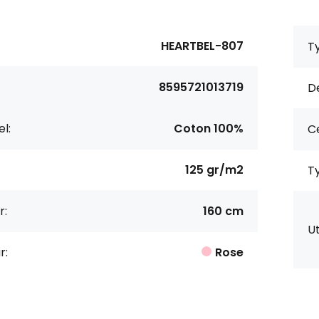
HEARTBEL-807
Ty
8595721013719
De
l:
Coton 100%
Ce
125 gr/m2
Ty
r:
160 cm
Ut
r:
Rose