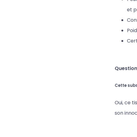
et p
Conv
Poid
Cert
Question
Cette sub
Oui, ce t
son innoc