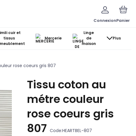
Connexion
Panier
imili cuir et
Linge
tissus
Mercerie
de
Plus
ameublement
maison
uleur rose coeurs gris 807
Tissu coton au
métre couleur
rose coeurs gris
807
Code:
HEARTBEL-807