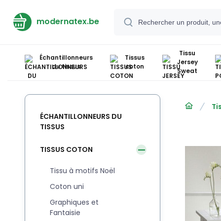
modernatex.be
Tissu
Échantillonneurs
Tissus
Jersey
du tissus
coton
Sweat
Ti
ÉCHANTILLONNEURS DU
TISSUS
TISSUS COTON
Tissu à motifs Noël
Coton uni
Graphiques et
Fantaisie