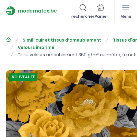
modernatex.be
rechercher
Menu
Simili cuir et tissus d’ameublement
Tissus d'
Velours imprimé
Tissu velours ameublement 360 g/m² au mètre, à moti
NOUVEAUTÉ