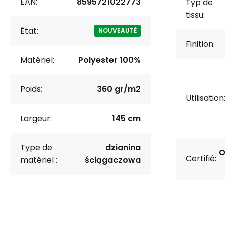
EAN:
8595721022773
Typ de
tissu:
État:
NOUVEAUTÉ
Finition:
Matériel:
Polyester 100%
Poids:
360 gr/m2
Utilisation
Largeur:
145 cm
Type de
dzianina
O
Certifié:
matériel :
ściągaczowa