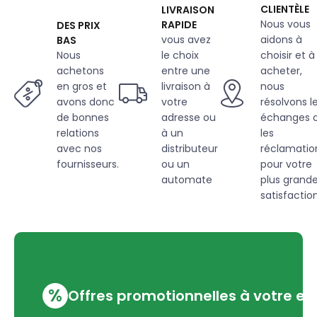
CLIENTÈLE
LIVRAISON
Nous vous
RAPIDE
DES PRIX
vous avez
aidons à
BAS
Nous
le choix
choisir et à
achetons
entre une
acheter,
en gros et
livraison à
nous
avons donc
votre
résolvons l
de bonnes
adresse ou
échanges 
relations
à un
les
avec nos
distributeur
réclamatio
fournisseurs.
ou un
pour votre
automate
plus grand
satisfaction
%
Offres promotionnelles à votre em