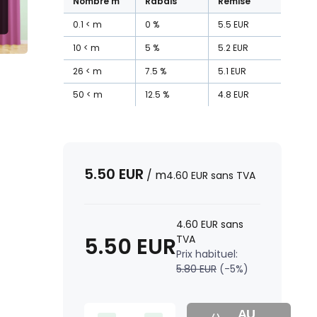
Nombre
m
Rabais
Remise
0.1
m
0
%
5.5
EUR
10
m
5
%
5.2
EUR
26
m
7.5
%
5.1
EUR
50
m
12.5
%
4.8
EUR
5.50
EUR
/
m
4.60
EUR
sans TVA
4.60
EUR
sans
5.50
EUR
TVA
Prix habituel:
5.80
EUR
(-
5
%)
AU