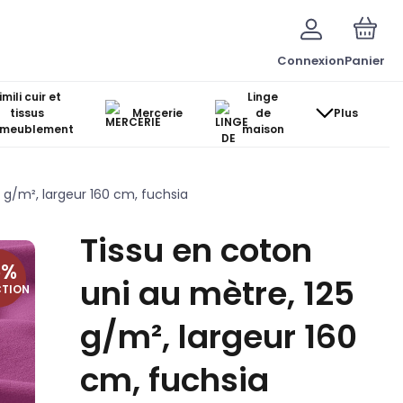
Connexion
Panier
imili cuir et
Linge
tissus
Mercerie
de
Plus
ameublement
maison
 g/m², largeur 160 cm, fuchsia
Tissu en coton
5
%
uni au mètre, 125
CTION
g/m², largeur 160
cm, fuchsia