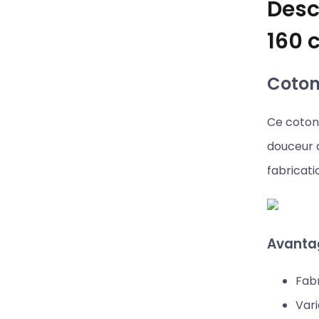
Desc
160 
Coton 
Ce coton 
douceur d
fabricati
Avantag
Fabr
Vari