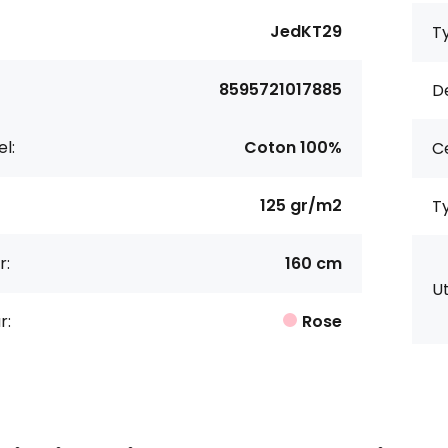
JedKT29
Ty
8595721017885
De
l:
Coton 100%
Ce
125 gr/m2
Ty
r:
160 cm
Ut
r:
Rose