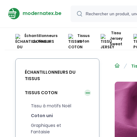
modernatex.be
Tissu
Échantillonneurs
Tissus
Jersey
du tissus
coton
Sweat
Ti
ÉCHANTILLONNEURS DU
TISSUS
TISSUS COTON
Tissu à motifs Noël
Coton uni
Graphiques et
Fantaisie