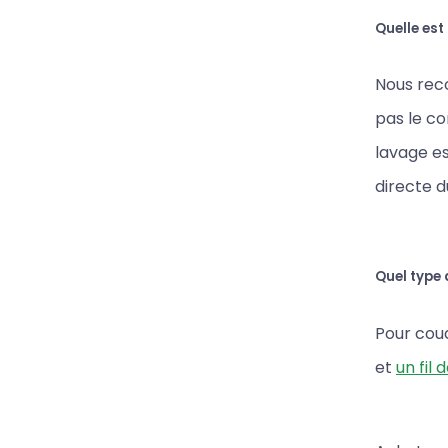
Quelle est
Nous reco
pas le c
lavage es
directe du
Quel type d
Pour coud
et
un fil