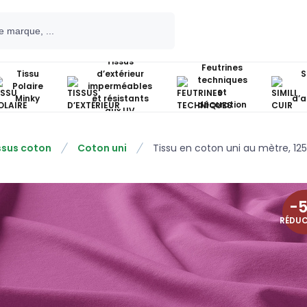
Tissus
Feutrines
Tissu
d’extérieur
S
techniques
Polaire
imperméables
et
Minky
et résistants
d’
décoration
aux UV
ssus coton
Coton uni
Tissu en coton uni au mètre, 125
-
RÉDU