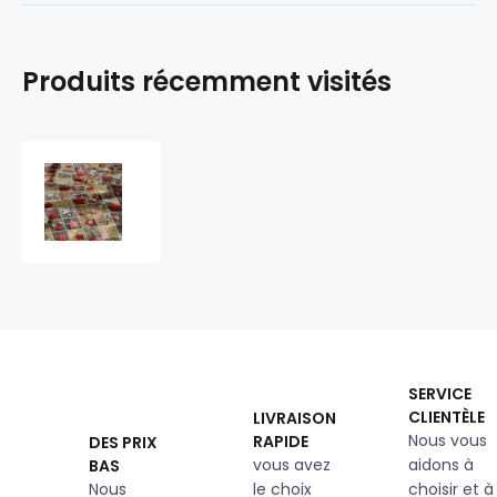
Produits récemment visités
Tissus
en
coton
de
Noël au
mètre,
160
cm
motif
Noël
SERVICE
11
CLIENTÈLE
LIVRAISON
rouge
Nous vous
RAPIDE
DES PRIX
vous avez
aidons à
BAS
Nous
le choix
choisir et à