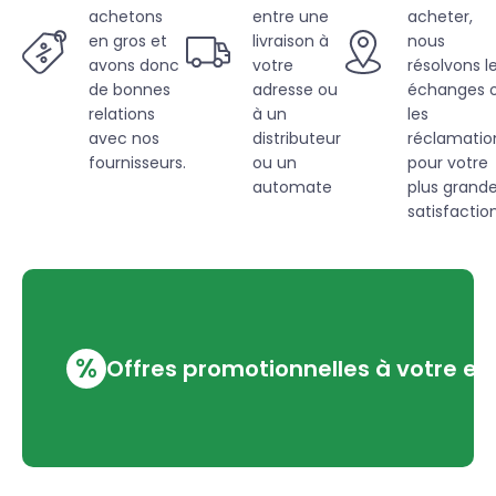
achetons
entre une
acheter,
en gros et
livraison à
nous
avons donc
votre
résolvons l
de bonnes
adresse ou
échanges 
relations
à un
les
avec nos
distributeur
réclamatio
fournisseurs.
ou un
pour votre
automate
plus grand
satisfaction
%
Offres promotionnelles à votre em