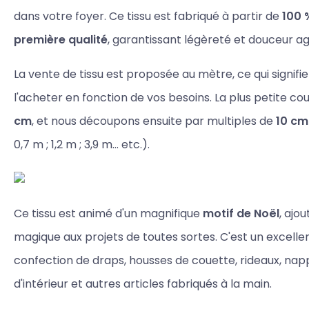
dans votre foyer. Ce tissu est fabriqué à partir de
100 
première qualité
, garantissant légèreté et douceur a
La vente de tissu est proposée au mètre, ce qui signif
l'acheter en fonction de vos besoins. La plus petite c
cm
, et nous découpons ensuite par multiples de
10 cm
0,7 m ; 1,2 m ; 3,9 m... etc.).
Ce tissu est animé d'un magnifique
motif de Noël
, ajo
magique aux projets de toutes sortes. C'est un excellen
confection de draps, housses de couette, rideaux, nap
d'intérieur et autres articles fabriqués à la main.