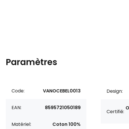
Paramètres
Code:
VANOCEBEL0013
Design:
EAN:
8595721050189
O
Certifié:
Matériel:
Coton 100%