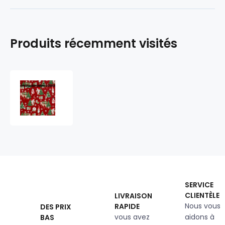
Produits récemment visités
Tissus
en
coton
de
Noël au
mètre,
160
cm
motif
Bonhomme
SERVICE
de
CLIENTÈLE
LIVRAISON
Neige
Nous vous
RAPIDE
DES PRIX
rouge
vous avez
aidons à
BAS