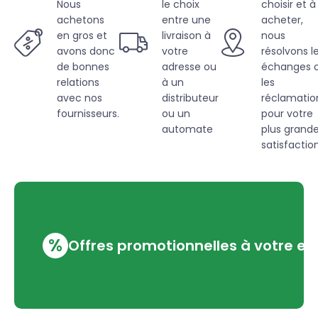
Nous
le choix
choisir et à
achetons
entre une
acheter,
en gros et
livraison à
nous
avons donc
votre
résolvons l
de bonnes
adresse ou
échanges 
relations
à un
les
avec nos
distributeur
réclamatio
fournisseurs.
ou un
pour votre
automate
plus grand
satisfaction
%
Offres promotionnelles à votre em