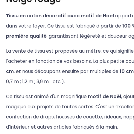
Tissu en coton décoratif avec motif de Noël
apportan
dans votre foyer. Ce tissu est fabriqué à partir de
100 
première qualité
, garantissant légèreté et douceur a
La vente de tissu est proposée au mètre, ce qui signif
l'acheter en fonction de vos besoins. La plus petite c
cm
, et nous découpons ensuite par multiples de
10 cm
0,7 m ; 1,2 m ; 3,9 m... etc.).
Ce tissu est animé d'un magnifique
motif de Noël
, ajo
magique aux projets de toutes sortes. C'est un excellen
confection de draps, housses de couette, rideaux, nap
d'intérieur et autres articles fabriqués à la main.