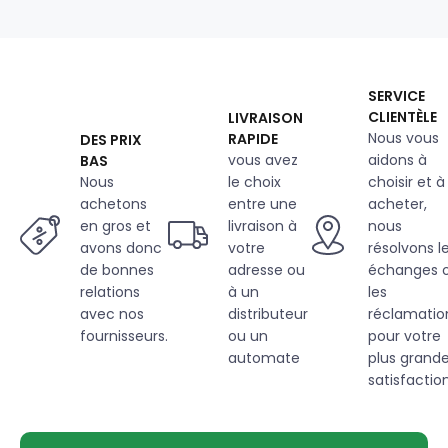
g/m²,
largeur
160
cm,
au
SERVICE
métre
CLIENTÈLE
LIVRAISON
seledin
Nous vous
RAPIDE
DES PRIX
vous avez
aidons à
BAS
Nous
le choix
choisir et à
achetons
entre une
acheter,
en gros et
livraison à
nous
avons donc
votre
résolvons l
de bonnes
adresse ou
échanges 
relations
à un
les
avec nos
distributeur
réclamatio
fournisseurs.
ou un
pour votre
automate
plus grand
satisfaction