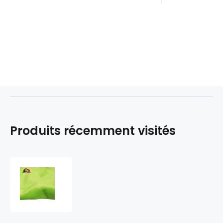
Produits récemment visités
Tissu
minky
fausse
fourrure,
320