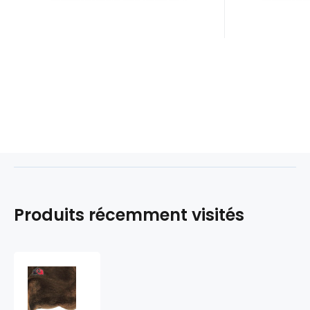
Produits récemment visités
Tissu
minky
fausse