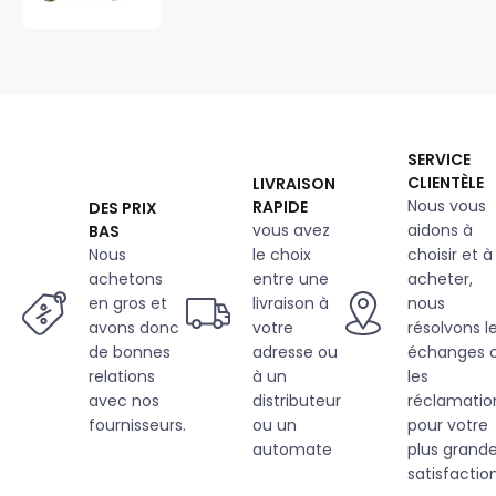
fourrure,
320
g/m²,
largeur
160
cm,
au
SERVICE
métre
CLIENTÈLE
LIVRAISON
maron
Nous vous
RAPIDE
DES PRIX
fonce
vous avez
aidons à
BAS
Nous
le choix
choisir et à
achetons
entre une
acheter,
en gros et
livraison à
nous
avons donc
votre
résolvons l
de bonnes
adresse ou
échanges 
relations
à un
les
avec nos
distributeur
réclamatio
fournisseurs.
ou un
pour votre
automate
plus grand
satisfaction