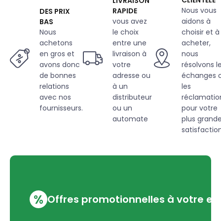
LIVRAISON
beige
Nous vous
RAPIDE
DES PRIX
vous avez
aidons à
BAS
Nous
le choix
choisir et à
achetons
entre une
acheter,
en gros et
livraison à
nous
avons donc
votre
résolvons l
de bonnes
adresse ou
échanges 
relations
à un
les
avec nos
distributeur
réclamatio
fournisseurs.
ou un
pour votre
automate
plus grand
satisfaction
%
Offres promotionnelles à votre em