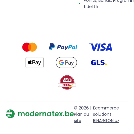
Points, Bonus. Program
fidélité
© 2026 |
Ecommerce
modernatex.be
Plan du
solutions
site
BINARGON.cz