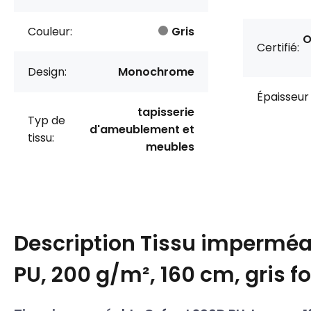
Couleur:
Gris
O
Certifié:
Design:
Monochrome
Épaisseur 
tapisserie
Typ de
d'ameublement et
tissu:
meubles
Description
Tissu imperméa
PU, 200 g/m², 160 cm, gris f