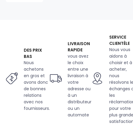
200
g/m²,
160
cm,
gris
fonce
SERVICE
CLIENTÈLE
LIVRAISON
Nous vous
RAPIDE
DES PRIX
vous avez
aidons à
BAS
Nous
le choix
choisir et à
achetons
entre une
acheter,
en gros et
livraison à
nous
avons donc
votre
résolvons l
de bonnes
adresse ou
échanges 
relations
à un
les
avec nos
distributeur
réclamatio
fournisseurs.
ou un
pour votre
automate
plus grand
satisfaction