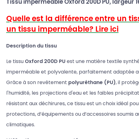
Tissu imperméable Oxford 200D PU, largeur 
Quelle est la différence entre un ti
un tissu imperméable? Lire ici
Description du tissu
Le tissu
Oxford 200D PU
est une matière textile synthé
imperméable et polyvalente, parfaitement adaptée au
Grâce à son revêtement
polyuréthane (PU)
, il prot
l'humidité, les projections d'eau et les faibles précipita
résistant aux déchirures, ce tissu est un choix idéal pou
protections, d’équipements ou d’accessoires soumis a
climatiques.