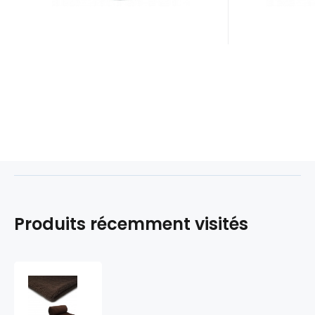
Produits récemment visités
Tissu
imitation
fourrure