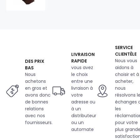
d'agneau,
320
g/m²,
largeur
160
cm,
06
SERVICE
maron
CLIENTÈLE
LIVRAISON
Nous vous
RAPIDE
DES PRIX
vous avez
aidons à
BAS
Nous
le choix
choisir et à
achetons
entre une
acheter,
en gros et
livraison à
nous
avons donc
votre
résolvons l
de bonnes
adresse ou
échanges 
relations
à un
les
avec nos
distributeur
réclamatio
fournisseurs.
ou un
pour votre
automate
plus grand
satisfaction