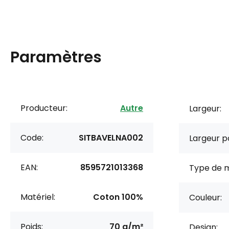
Paramètres
Producteur:
Autre
Largeur:
Code:
SITBAVELNA002
Largeur po
EAN:
8595721013368
Type de m
Matériel:
Coton 100%
Couleur:
Poids:
70 g/m²
Design: