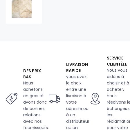
Tissu
ilet
cotton,
100%
coton,
petite
maille
2x2
mm.
SERVICE
CLIENTÈLE
LIVRAISON
Nous vous
RAPIDE
DES PRIX
vous avez
aidons à
BAS
Nous
le choix
choisir et à
achetons
entre une
acheter,
en gros et
livraison à
nous
avons donc
votre
résolvons l
de bonnes
adresse ou
échanges 
relations
à un
les
avec nos
distributeur
réclamatio
fournisseurs.
ou un
pour votre