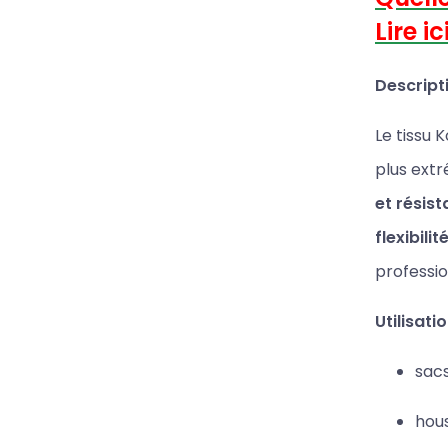
Lire ic
Descript
Le tissu 
plus extr
et résis
flexibili
professio
Utilisati
sacs
hous