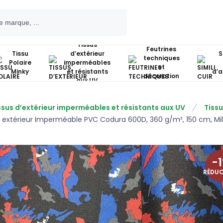
Tissus
Feutrines
Tissu
d’extérieur
S
techniques
Polaire
imperméables
et
Minky
et résistants
d’
décoration
aux UV
ssus d’extérieur imperméables et résistants aux UV
Tiss
u extérieur Imperméable PVC Codura 600D, 360 g/m², 150 cm, Mili
-
1
RÉDU