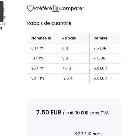
Préféré
Comparer
Rabais de quantité
Nombre
m
Rabais
Remise
0.1
m
0
%
7.5
EUR
10
m
5
%
7.1
EUR
26
m
7.5
%
6.9
EUR
50
m
12.5
%
6.6
EUR
7.50
EUR
/
m
6.30
EUR
sans TVA
6.30
EUR
sans