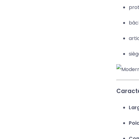
prot
bâch
arti
sièg
Caracté
Larg
Poi
Com