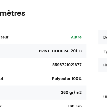
mètres
teur:
Autre
De
PRINT-CODURA-201-B
Ty
8595721021677
Fi
l:
Polyester 100%
360 gr/m2
Ut
r:
160 cm