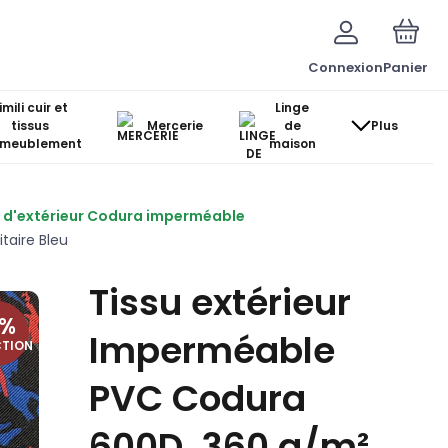
Connexion
Panier
imili cuir et
Linge
tissus
Mercerie
de
Plus
ameublement
maison
u d'extérieur Codura imperméable
taire Bleu
Tissu extérieur
%
Imperméable
CTION
PVC Codura
600D, 360 g/m²,