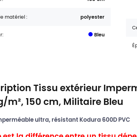
e matériel :
polyester
Ce
r:
Bleu
Ép
ription
Tissu extérieur Impe
g/m², 150 cm, Militaire Bleu
mperméable ultra, résistant Kodura 600D PVC
 est la différence entre un tissu dé