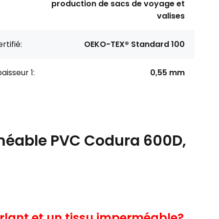
production de sacs de voyage et
valises
rtifié:
OEKO-TEX® Standard 100
aisseur 1:
0,55 mm
rméable PVC Codura 600D,
perlant et un tissu imperméable?