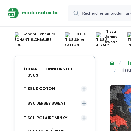
modernatex.be
Tissu
Échantillonneurs
Tissus
Jersey
du tissus
coton
Sweat
Ti
ÉCHANTILLONNEURS DU
Tiss
TISSUS
TISSUS COTON
TISSU JERSEY SWEAT
TISSU POLAIRE MINKY