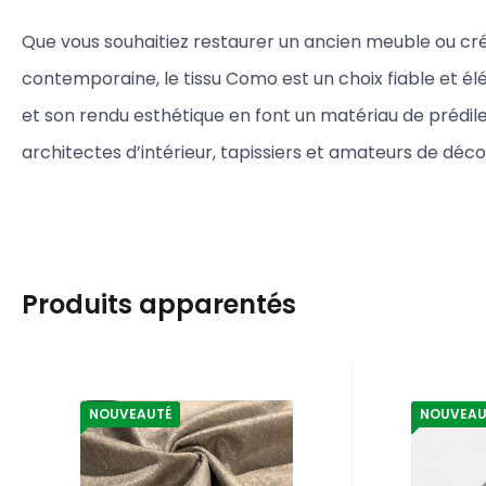
Que vous souhaitiez restaurer un ancien meuble ou c
contemporaine, le tissu Como est un choix fiable et él
et son rendu esthétique en font un matériau de prédile
architectes d’intérieur, tapissiers et amateurs de déco
Produits apparentés
NOUVEAUTÉ
NOUVEAU
EAN:
Code:
8595721022193
INFINITYO02
Code:
EAN:
K-
En stock
40.7
m
En st
13
EUR
Tissu velours
Boucle
ameublement 390
rapide
Tissu d'ameublement en
Boucles à
g/m² au mètre,
30 mm 