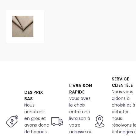
Tissu
d'ameublement
structurel
Enjoy
Lux
Microfiber,
Camel
SERVICE
CLIENTÈLE
LIVRAISON
Nous vous
RAPIDE
DES PRIX
vous avez
aidons à
BAS
Nous
le choix
choisir et à
achetons
entre une
acheter,
en gros et
livraison à
nous
avons donc
votre
résolvons l
de bonnes
adresse ou
échanges 