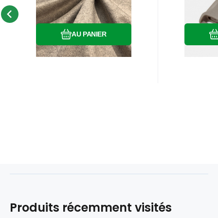
velours
en plasti
Infinity Beige
Comparer
Préféré
AU PANIER
Produits récemment visités