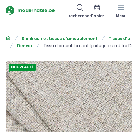
modernatex.be
rechercher
Menu
Simili cuir et tissus d’ameublement
Tissus d’
Denver
Tissu d'ameublement Ignifugé au métre De
NOUVEAUTÉ