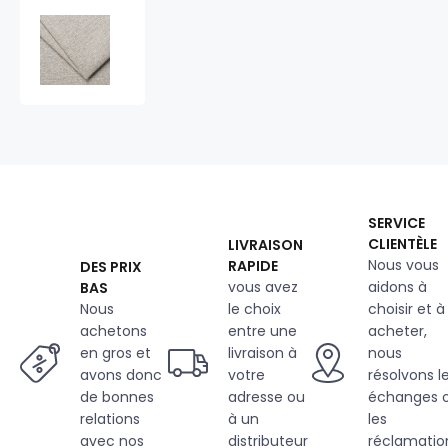
Tissu
d'ameublement
Ignifugé
au
métre
Denver,
couleur
Naturel
SERVICE
CLIENTÈLE
LIVRAISON
Nous vous
RAPIDE
DES PRIX
vous avez
aidons à
BAS
Nous
le choix
choisir et à
achetons
entre une
acheter,
en gros et
livraison à
nous
avons donc
votre
résolvons l
de bonnes
adresse ou
échanges 
relations
à un
les
avec nos
distributeur
réclamatio