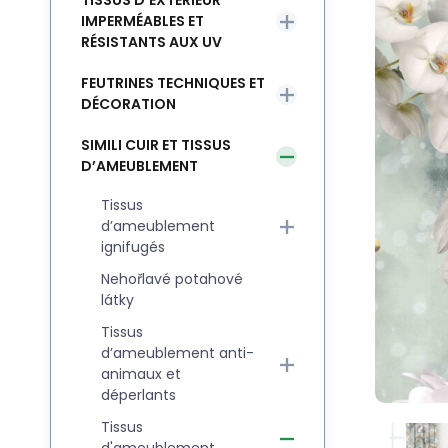
TISSUS D’EXTÉRIEUR
IMPERMÉABLES ET
RÉSISTANTS AUX UV
FEUTRINES TECHNIQUES ET
DÉCORATION
SIMILI CUIR ET TISSUS
D’AMEUBLEMENT
Tissus
d’ameublement
ignifugés
Nehořlavé potahové
látky
Tissus
d’ameublement anti-
animaux et
déperlants
Tissus