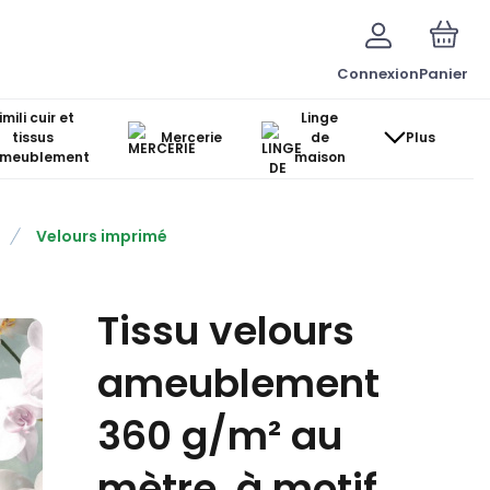
Connexion
Panier
imili cuir et
Linge
tissus
Mercerie
de
Plus
ameublement
maison
Velours imprimé
Tissu velours
ameublement
360 g/m² au
mètre, à motif