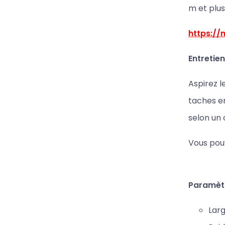
m et plus
https:/
Entretien
Aspirez l
taches en
selon un
Vous pouv
Paramèt
Larg