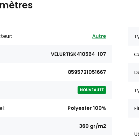
mètres
teur:
Autre
Ty
VELURTISK410564-107
Co
8595721051667
De
Ty
NOUVEAUTÉ
l:
Polyester 100%
Fi
360 gr/m2
Ut