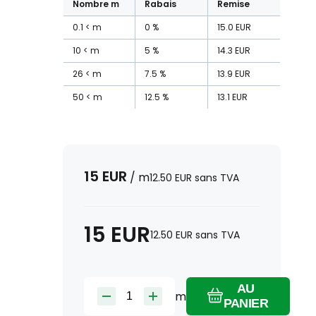
Nombre
m
Rabais
Remise
0.1
m
0
%
15.0
EUR
10
m
5
%
14.3
EUR
26
m
7.5
%
13.9
EUR
50
m
12.5
%
13.1
EUR
15
EUR
/
m
12.50
EUR
sans TVA
15
EUR
12.50
EUR
sans TVA
AU
m
PANIER