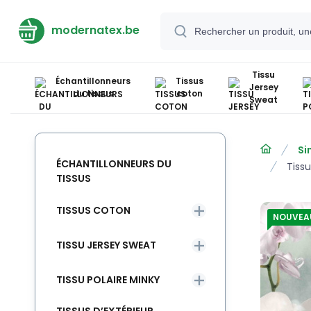
modernatex.be
Tissu
Échantillonneurs
Tissus
Jersey
du tissus
coton
Sweat
Si
ÉCHANTILLONNEURS DU
Tiss
TISSUS
TISSUS COTON
NOUVEA
TISSU JERSEY SWEAT
TISSU POLAIRE MINKY