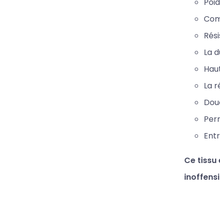
Poid
Comp
Rési
La d
Haut
La r
Douc
Perm
Entr
Ce tissu
inoffens