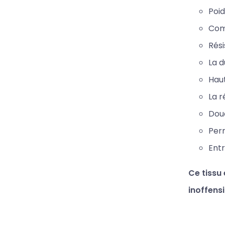
Poid
Comp
Rési
La d
Haut
La r
Douc
Perm
Entr
Ce tissu
inoffens