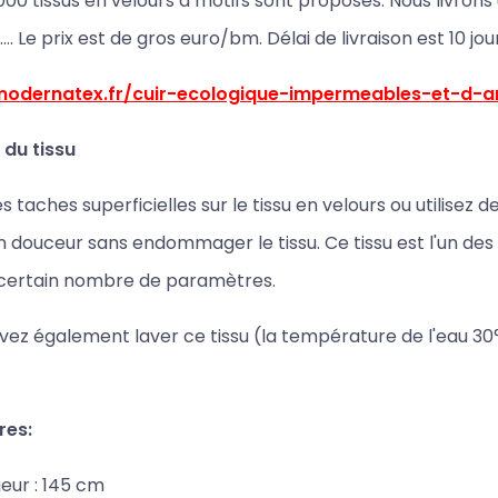
000 tissus en velours à motifs sont proposés. Nous livro
…. Le prix est de gros euro/bm. Délai de livraison est 10 jou
/modernatex.fr/cuir-ecologique-impermeables-et-d-
 du tissu
es taches superficielles sur le tissu en velours ou utilisez
 douceur sans endommager le tissu. Ce tissu est l'un de
 certain nombre de paramètres.
ez également laver ce tissu (la température de l'eau 30
res:
eur : 145 cm