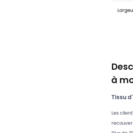
Largeu
Desc
à mo
Tissu d
Les clien
recouvert