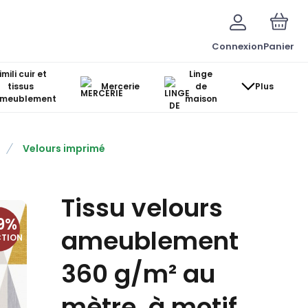
Connexion
Panier
imili cuir et
Linge
tissus
Mercerie
de
Plus
ameublement
maison
Velours imprimé
Tissu velours
9
%
ameublement
CTION
360 g/m² au
mètre, à motif