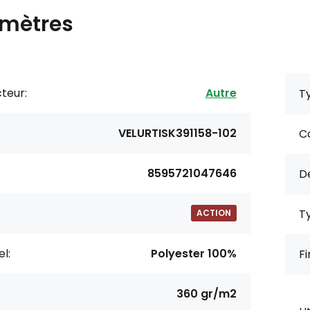
mètres
teur:
Autre
Ty
VELURTISK391158-102
Co
8595721047646
De
Ty
ACTION
l:
Polyester 100%
Fi
360 gr/m2