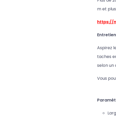
Plus de 2
m et plus
https:/
Entretien
Aspirez l
taches en
selon un
Vous pouv
Paramèt
Larg