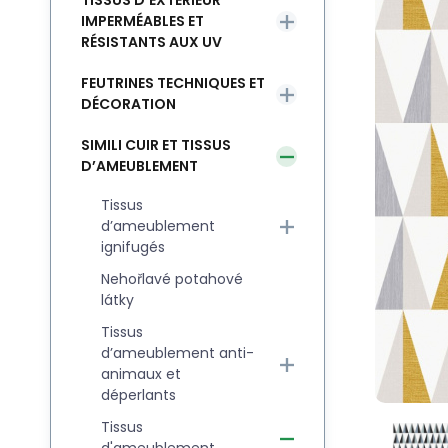
TISSUS D’EXTÉRIEUR
IMPERMÉABLES ET
RÉSISTANTS AUX UV
FEUTRINES TECHNIQUES ET
DÉCORATION
SIMILI CUIR ET TISSUS
D’AMEUBLEMENT
Tissus
d’ameublement
ignifugés
Nehořlavé potahové
látky
Tissus
d’ameublement anti-
animaux et
déperlants
Tissus