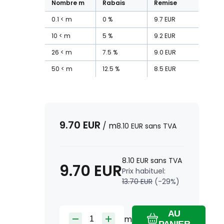
Nombre
m
Rabais
Remise
0.1
m
0
%
9.7
EUR
10
m
5
%
9.2
EUR
26
m
7.5
%
9.0
EUR
50
m
12.5
%
8.5
EUR
9.70
EUR
/
m
8.10
EUR
sans TVA
8.10
EUR
sans TVA
9.70
EUR
Prix habituel:
13.70
EUR
(-
29
%)
AU
m