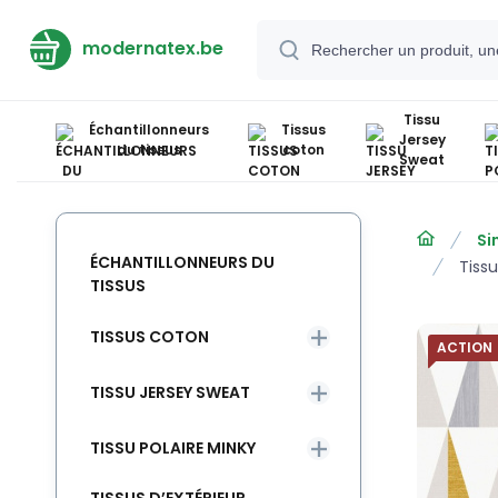
modernatex.be
Tissu
Échantillonneurs
Tissus
Jersey
du tissus
coton
Sweat
Si
ÉCHANTILLONNEURS DU
Tiss
TISSUS
TISSUS COTON
ACTION
TISSU JERSEY SWEAT
TISSU POLAIRE MINKY