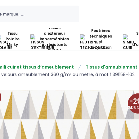
Tissus
Feutrines
Tissu
d’extérieur
S
techniques
Polaire
imperméables
et
Minky
et résistants
d’
décoration
aux UV
mili cuir et tissus d’ameublement
Tissus d'ameublement
u velours ameublement 360 g/m² au mètre, à motif 391158-102
-
2
RÉDU