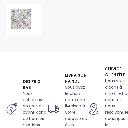
Tissu
velours
ameublement
360
g/m²
au
mètre,
à
motif
390147_103
SERVICE
CLIENTÈLE
LIVRAISON
Nous vous
RAPIDE
DES PRIX
vous avez
aidons à
BAS
Nous
le choix
choisir et à
achetons
entre une
acheter,
en gros et
livraison à
nous
avons donc
votre
résolvons l
de bonnes
adresse ou
échanges 
relations
à un
les