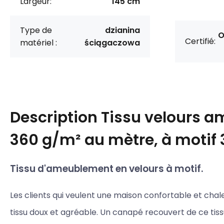
Largeur:
145 cm
Type de
dzianina
O
Certifié:
matériel :
ściągaczowa
Description
Tissu velours 
360 g/m² au mètre, à motif
Tissu d'ameublement en velours à motif.
Les clients qui veulent une maison confortable et cha
tissu doux et agréable. Un canapé recouvert de ce tiss