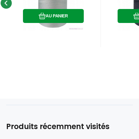
Comparer
Préféré
AU PANIER
Produits récemment visités