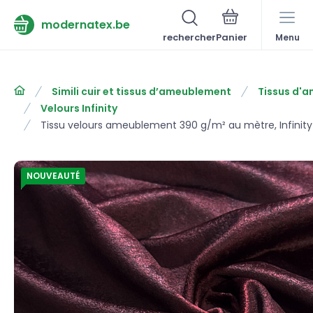
modernatex.be
rechercher
Menu
Simili cuir et tissus d’ameublement
Tissus d'
Velours Infinity
Tissu velours ameublement 390 g/m² au mètre, Infinit
NOUVEAUTÉ