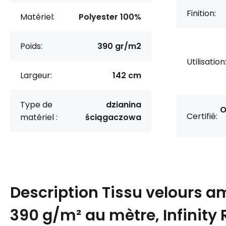
Finition:
Matériel:
Polyester 100%
Poids:
390 gr/m2
Utilisation
Largeur:
142 cm
Type de
dzianina
O
Certifié:
matériel :
ściągaczowa
Description
Tissu velours 
390 g/m² au mètre, Infinity