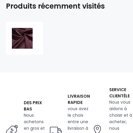
Produits récemment visités
Tissu
velours
ameublement
390
g/m²
au
mètre,
Infinity
Ruby
Red
SERVICE
CLIENTÈLE
LIVRAISON
Nous vous
RAPIDE
DES PRIX
vous avez
aidons à
BAS
Nous
le choix
choisir et à
achetons
entre une
acheter,
en gros et
livraison à
nous