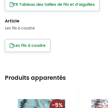
FR Tableau des tailles de fils et d'aiguilles
Article
Les fils à coudre
Les fils à coudre
Produits apparentés
EAN:
Code:
8595721006872
CIK-024
EAN:
Code
En stock
44.7
m
En 
-5%
5.50
EUR
Tissu coton au métre
Tissu c
5.80
EUR