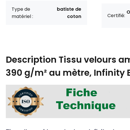
Type de
batiste de
O
Certifié:
matériel :
coton
Description
Tissu velours 
390 g/m² au mètre, Infinity 