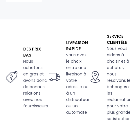
g/m²
au
mètre,
Infinity
Bison
SERVICE
CLIENTÈLE
LIVRAISON
Nous vous
RAPIDE
DES PRIX
vous avez
aidons à
BAS
Nous
le choix
choisir et à
achetons
entre une
acheter,
en gros et
livraison à
nous
avons donc
votre
résolvons l
de bonnes
adresse ou
échanges 
relations
à un
les
avec nos
distributeur
réclamatio
fournisseurs.
ou un
pour votre
automate
plus grand
satisfaction