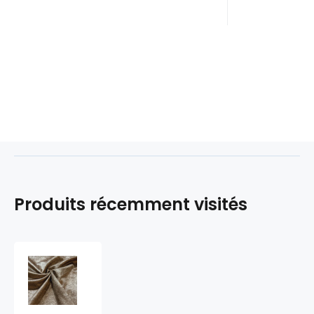
Produits récemment visités
Tissu
velours
ameublement
390