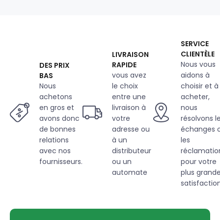
toucher,
Breeze
Night
Sky
SERVICE
CLIENTÈLE
LIVRAISON
Nous vous
RAPIDE
DES PRIX
vous avez
aidons à
BAS
Nous
le choix
choisir et à
achetons
entre une
acheter,
en gros et
livraison à
nous
avons donc
votre
résolvons l
de bonnes
adresse ou
échanges 
relations
à un
les
avec nos
distributeur
réclamatio
fournisseurs.
ou un
pour votre
automate
plus grand
satisfaction