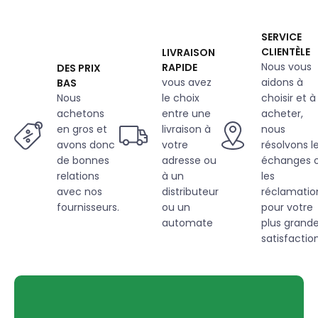
160
cm,
SERVICE
imprimé
CLIENTÈLE
LIVRAISON
à
Nous vous
RAPIDE
DES PRIX
fleurs
vous avez
aidons à
BAS
bleues
marine
Nous
le choix
choisir et à
achetons
entre une
acheter,
en gros et
livraison à
nous
avons donc
votre
résolvons l
de bonnes
adresse ou
échanges 
relations
à un
les
avec nos
distributeur
réclamatio
fournisseurs.
ou un
pour votre
automate
plus grand
satisfaction