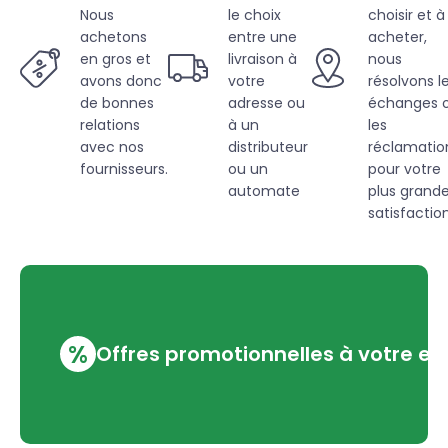
Nous
le choix
choisir et à
achetons
entre une
acheter,
en gros et
livraison à
nous
avons donc
votre
résolvons l
de bonnes
adresse ou
échanges 
relations
à un
les
avec nos
distributeur
réclamatio
fournisseurs.
ou un
pour votre
automate
plus grand
satisfaction
%
Offres promotionnelles à votre em