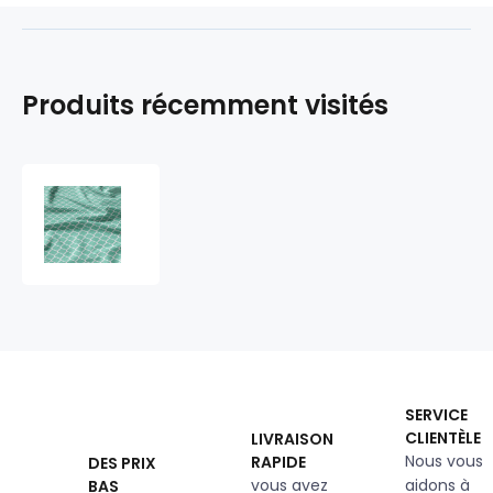
Produits récemment visités
Tissu
en
coton
uni
au
mètre,
125
g/m²,
largeur
160
SERVICE
cm,
CLIENTÈLE
LIVRAISON
menthol
Nous vous
RAPIDE
DES PRIX
vous avez
aidons à
BAS