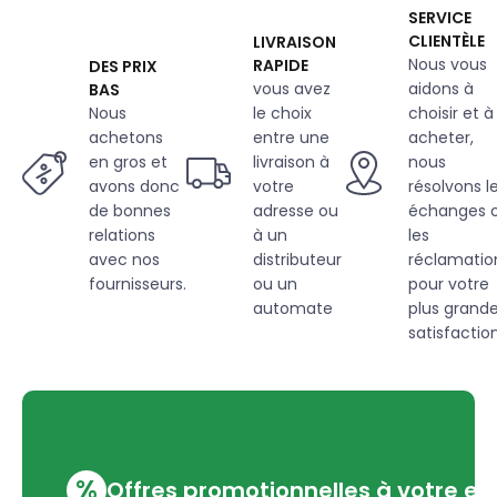
imprimé
SERVICE
Pentagones
CLIENTÈLE
LIVRAISON
rose
Nous vous
RAPIDE
DES PRIX
et
vous avez
aidons à
BAS
blanche
Nous
le choix
choisir et à
achetons
entre une
acheter,
en gros et
livraison à
nous
avons donc
votre
résolvons l
de bonnes
adresse ou
échanges 
relations
à un
les
avec nos
distributeur
réclamatio
fournisseurs.
ou un
pour votre
automate
plus grand
satisfaction
%
Offres promotionnelles à votre em