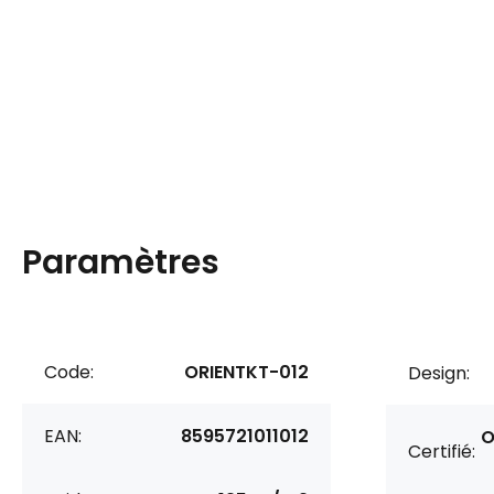
Paramètres
Code:
ORIENTKT-012
Design:
EAN:
8595721011012
O
Certifié: