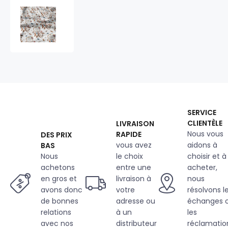
Tissu
coton
au
métre
imprimé
Oriental
cappuccino
SERVICE
CLIENTÈLE
LIVRAISON
Nous vous
RAPIDE
DES PRIX
vous avez
aidons à
BAS
Nous
le choix
choisir et à
achetons
entre une
acheter,
en gros et
livraison à
nous
avons donc
votre
résolvons l
de bonnes
adresse ou
échanges 
relations
à un
les
avec nos
distributeur
réclamatio