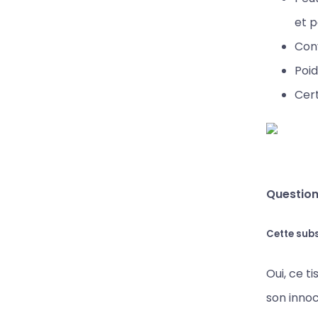
et p
Conv
Poid
Cert
Question
Cette sub
Oui, ce t
son innoc