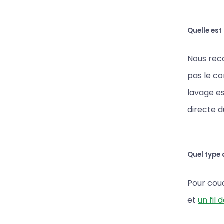
Quelle est
Nous reco
pas le c
lavage es
directe du
Quel type d
Pour coud
et
un fil