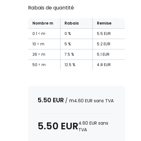
Rabais de quantité
Nombre
m
Rabais
Remise
0.1
m
0
%
5.5
EUR
10
m
5
%
5.2
EUR
26
m
7.5
%
5.1
EUR
50
m
12.5
%
4.8
EUR
5.50
EUR
/
m
4.60
EUR
sans TVA
5.50
EUR
4.60
EUR
sans
TVA