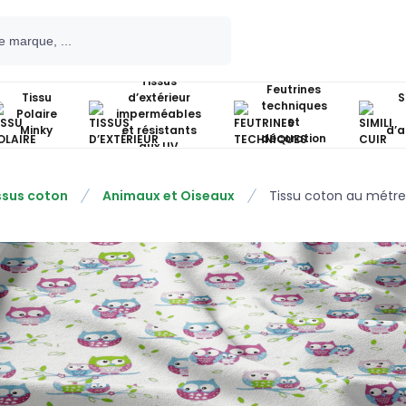
Tissus
Feutrines
Tissu
d’extérieur
S
techniques
Polaire
imperméables
et
Minky
et résistants
d’
décoration
aux UV
ssus coton
Animaux et Oiseaux
Tissu coton au métre