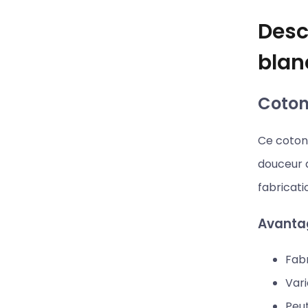
Desc
blan
Coton 
Ce coton 
douceur d
fabricati
Avantag
Fabr
Vari
Peut