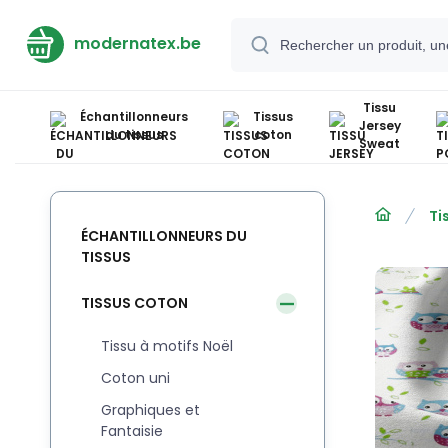
modernatex.be
Tissu
Échantillonneurs
Tissus
Jersey
du tissus
coton
Sweat
Ti
ÉCHANTILLONNEURS DU
TISSUS
TISSUS COTON
Tissu à motifs Noël
Coton uni
Graphiques et
Fantaisie