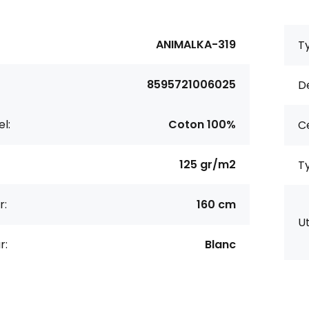
ANIMALKA-319
Ty
8595721006025
De
l:
Coton 100%
Ce
125 gr/m2
Ty
r:
160 cm
Ut
r:
Blanc