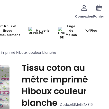
Connexion
Panier
imili cuir et
Linge
tissus
Mercerie
de
Plus
ameublement
maison
 imprimé Hiboux couleur blanche
Tissu coton au
métre imprimé
Hiboux couleur
blanche
Code:
ANIMALKA-319