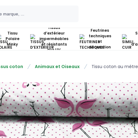
Tissus
Feutrines
Tissu
d’extérieur
S
techniques
Polaire
imperméables
et
Minky
et résistants
d’
décoration
aux UV
ssus coton
Animaux et Oiseaux
Tissu coton au métre