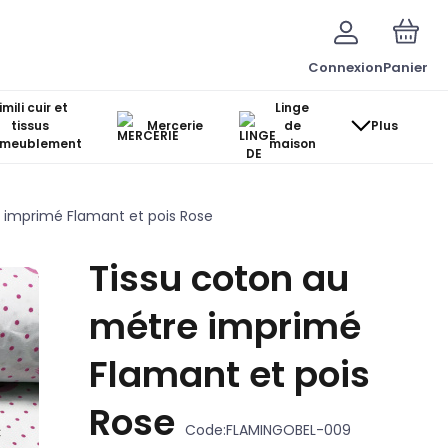
Connexion
Panier
imili cuir et
Linge
tissus
Mercerie
de
Plus
ameublement
maison
 imprimé Flamant et pois Rose
Tissu coton au
métre imprimé
Flamant et pois
Rose
Code:
FLAMINGOBEL-009