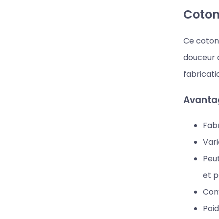
Coton 
Ce coton 
douceur d
fabricati
Avantag
Fabr
Vari
Peut
et p
Conv
Poid