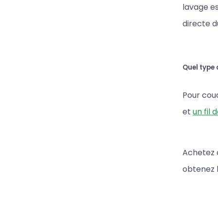
lavage es
directe du
Quel type d
Pour coud
et
un fil
Achetez c
obtenez 