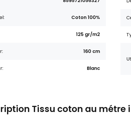
8595721056327
De
l:
Coton 100%
Ce
125 gr/m2
Ty
r:
160 cm
Ut
r:
Blanc
ription
Tissu coton au métre 