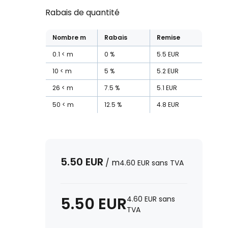
Rabais de quantité
Nombre
m
Rabais
Remise
0.1
m
0
%
5.5
EUR
10
m
5
%
5.2
EUR
26
m
7.5
%
5.1
EUR
50
m
12.5
%
4.8
EUR
5.50
EUR
/
m
4.60
EUR
sans TVA
5.50
EUR
4.60
EUR
sans
TVA