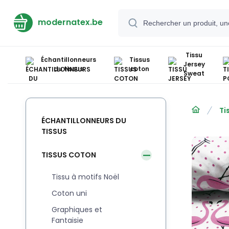
modernatex.be
Tissu
Échantillonneurs
Tissus
Jersey
du tissus
coton
Sweat
Ti
ÉCHANTILLONNEURS DU
TISSUS
TISSUS COTON
Tissu à motifs Noël
Coton uni
Graphiques et
Fantaisie