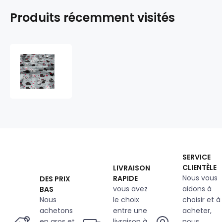
Produits récemment visités
Tissu
coton
au
métre
imprimé
Crazy
Chat
couleur
gris
SERVICE
CLIENTÈLE
LIVRAISON
Nous vous
RAPIDE
DES PRIX
vous avez
aidons à
BAS
Nous
le choix
choisir et à
achetons
entre une
acheter,
en gros et
livraison à
nous