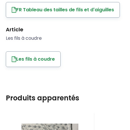
FR Tableau des tailles de fils et d'aiguilles
Article
Les fils à coudre
Les fils à coudre
Produits apparentés
Code:
EAN:
MINKYSRDICKA008
8595721018493
Code:
EAN:
R
En stock
2.7
m
En s