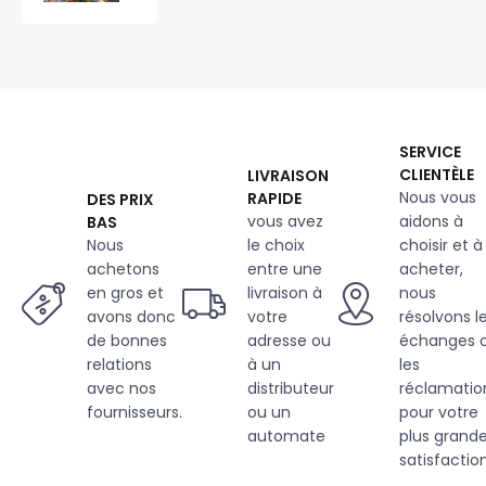
métre
imprimé
Construction
gris-
jaune
SERVICE
CLIENTÈLE
LIVRAISON
Nous vous
RAPIDE
DES PRIX
vous avez
aidons à
BAS
Nous
le choix
choisir et à
achetons
entre une
acheter,
en gros et
livraison à
nous
avons donc
votre
résolvons l
de bonnes
adresse ou
échanges 
relations
à un
les
avec nos
distributeur
réclamatio
fournisseurs.
ou un
pour votre
automate
plus grand
satisfaction