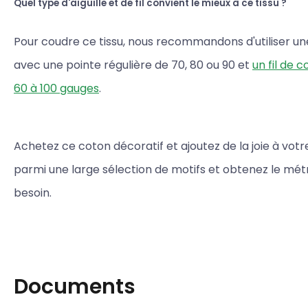
Quel type d'aiguille et de fil convient le mieux à ce tissu ?
Pour coudre ce tissu, nous recommandons d'utiliser une 
avec une pointe régulière de 70, 80 ou 90 et
un fil de 
60 à 100 gauges
.
Achetez ce coton décoratif et ajoutez de la joie à votre
parmi une large sélection de motifs et obtenez le mé
besoin.
Documents