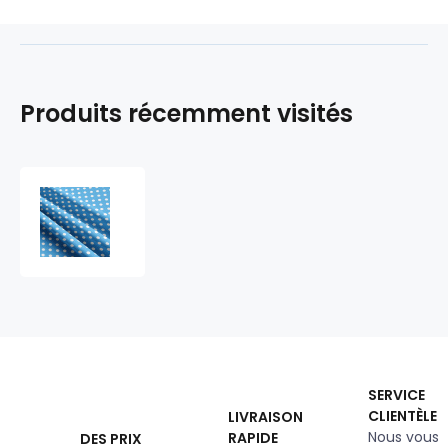
Produits récemment visités
Tissu
coton
au
métre
couleur
turquoise
pois
blanche
10
mm
SERVICE
CLIENTÈLE
LIVRAISON
Nous vous
RAPIDE
DES PRIX