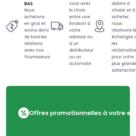
vous avez
aidons à
BAS
Nous
le choix
choisir et à
achetons
entre une
acheter,
en gros et
livraison à
nous
avons donc
votre
résolvons l
de bonnes
adresse ou
échanges 
relations
à un
les
avec nos
distributeur
réclamatio
fournisseurs.
ou un
pour votre
automate
plus grand
satisfaction
%
Offres promotionnelles à votre em